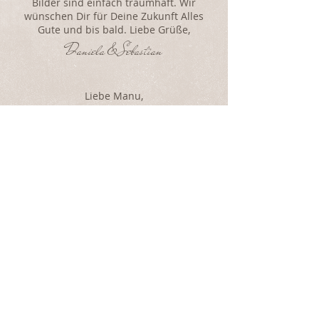
Bilder sind einfach traumhaft. Wir
wünschen Dir für Deine Zukunft Alles
Gute und bis bald. Liebe Grüße,
Daniela & Sebastian
Liebe Manu,
vielen Dank für die wirklich
wunderschönen Bilder. Deine ruhige und
sympathische Art hat sehr dazu
beigetragen, dass wir uns während der
diversen Shootings wohl gefühlt haben.
Wir hätten uns keine bessere Fotografin
für diesen Tag wünschen können.
Viele Grüße,
Marit & Stefan
Wow, wow, wow, Hammer! So schöne
Bilder liebe Manu! Wir sind total
begeistert. Vielen Dank, dass du diesen
tollen Tag so perfekt für uns festgehalten