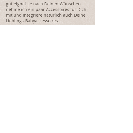
gut eignet. Je nach Deinen Wünschen
nehme ich ein paar Accessoires für Dich
mit und integriere natürlich auch Deine
Lieblings-Babyaccessoires.
Sehr Gerne können wir das Shooting
auch gemeinsam mit Deinem
Liebsten/Deinen Kindern gestalten. Falls
du möchtest gebe ich Dir auch Tipps zu
Deinem/Euren Outfit. Wenn Euer kleiner
Engel dann geboren ist, halte ich dieses
Wunder auch nach Wunsch für Euch fest,
in liebevoller & respektvoller Weise.
Ich freue mich auf Dich!
© 2025 by Manu Photo and Design
Datenschutz
Impressum