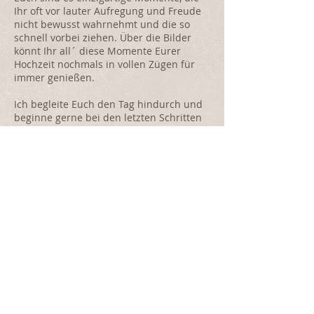
Ihr oft vor lauter Aufregung und Freude
nicht bewusst wahrnehmt und die so
schnell vorbei ziehen. Über die Bilder
könnt Ihr all´ diese Momente Eurer
Hochzeit nochmals in vollen Zügen für
immer genießen.
Ich begleite Euch den Tag hindurch und
beginne gerne bei den letzten Schritten
des Fertigmachens, die sogenannten
getting ready Momente. Nochmal Zeit
für Euch Beide alleine schenkt Euch das
Brautpaarshooting, das je nach
Tagesplan gerne zeitlich aufgeteilt oder
als After-Wedding-Shooting an einem
anderen Tag angesetzt werden kann.
Freut Euch außerdem auch auf viele
Momente & Detailaufnahmen von Eurer
Zeremonie, Feierlocation, Hochzeitstorte,
Tischdekoration und all dem, was Euch
wichtig ist.
Ich freue mich auf Euch & Eure Hochzeit!